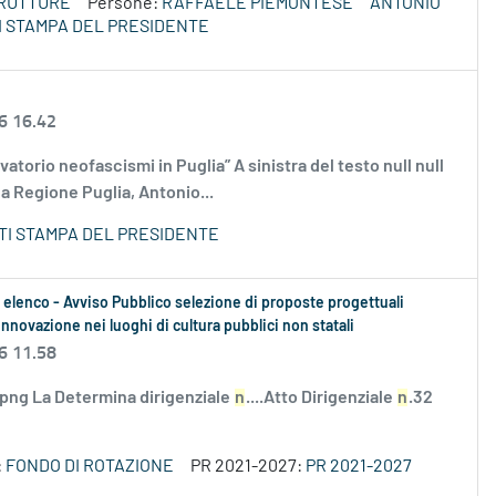
TRUTTURE
Persone:
RAFFAELE PIEMONTESE
ANTONIO
 STAMPA DEL PRESIDENTE
6 16.42
torio neofascismi in Puglia” A sinistra del testo null null
la Regione Puglia, Antonio...
TI STAMPA DEL PRESIDENTE
 elenco - Avviso Pubblico selezione di proposte progettuali
l'innovazione nei luoghi di cultura pubblici non statali
6 11.58
.png La Determina dirigenziale
n
....Atto Dirigenziale
n
.32
:
FONDO DI ROTAZIONE
PR 2021-2027:
PR 2021-2027