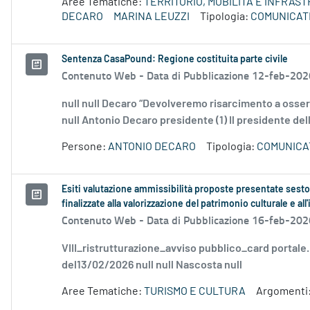
Aree Tematiche:
TERRITORIO, MOBILITÀ E INFRAS
DECARO
MARINA LEUZZI
Tipologia:
COMUNICATI
Sentenza CasaPound: Regione costituita parte civile
Contenuto Web -
Data di Pubblicazione 12-feb-202
null null Decaro “Devolveremo risarcimento a osserva
null Antonio Decaro presidente (1) Il presidente del
Persone:
ANTONIO DECARO
Tipologia:
COMUNICA
Esiti valutazione ammissibilità proposte presentate sesto
finalizzate alla valorizzazione del patrimonio culturale e al
Contenuto Web -
Data di Pubblicazione 16-feb-202
VIII_ristrutturazione_avviso pubblico_card portale
del13/02/2026 null null Nascosta null
Aree Tematiche:
TURISMO E CULTURA
Argomenti