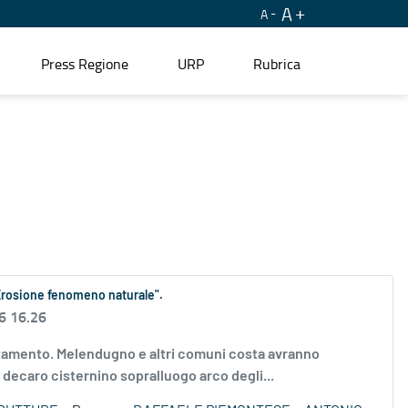
A
A
Press Regione
URP
Rubrica
Erosione fenomeno naturale".
6 16.26
lentamento. Melendugno e altri comuni costa avranno
 decaro cisternino sopralluogo arco degli...