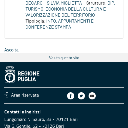
DECARO
SILVIA MIGLIETTA
Strutture:
DIP.
TURISMO, ECONOMIA DELLA CULTURA E
VALORIZZAZIONE DEL TERRITORIO
Tipologia:
INFO, APPUNTAMENTI E
CONFERENZE STAMPA
Ascolta
Valuta questo sito
Area riservata
Contatti e indirizzi
Lungomare N. Sauro, 33 - 70121 Bari
Via G. Gentile, 52 - 70126 Bari