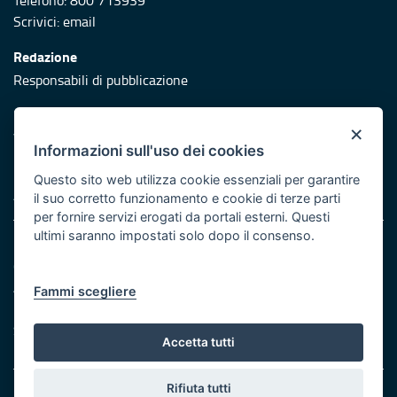
Telefono: 800 713939
Scrivici:
email
Redazione
Responsabili di pubblicazione
Protezione civile
×
Vai al sito di Protezione Civile Puglia
Informazioni sull'uso dei cookies
Iniziativa finanziata con risorse del POR Puglia 2014/2020 -
Questo sito web utilizza cookie essenziali per garantire
Asse XI
il suo corretto funzionamento e cookie di terze parti
per fornire servizi erogati da portali esterni. Questi
ultimi saranno impostati solo dopo il consenso.
Note legali
Cookie e privacy
Atti di notifica
Fammi scegliere
Feed RSS
Servizi Intranet
Accetta tutti
Rifiuta tutti
© Regione Puglia