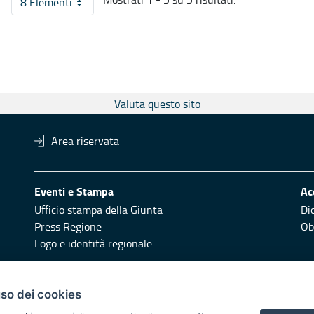
8 Elementi
Per pagina
Valuta questo sito
Area riservata
Eventi e Stampa
Ac
Ufficio stampa della Giunta
Di
Press Regione
Obi
Logo e identità regionale
Redazione
Pr
uso dei cookies
Responsabili di pubblicazione
Vai