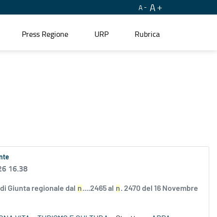
A
A
Press Regione
URP
Rubrica
ente
26 16.38
e di Giunta regionale dal
n
....2465 al
n
. 2470 del 16 Novembre