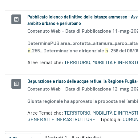
Pubblicato l'elenco definitivo delle istanze ammesse - Avvi
ambito urbano e periurbano
Contenuto Web -
Data di Pubblicazione 11-mag-20
DeterminaPUB area_protetta_altamura_parco_alta_
n
.256...Determinazione dirigenziale
n
. 256 del 06/0
Aree Tematiche:
TERRITORIO, MOBILITÀ E INFRAS
Depurazione e riuso delle acque reflue, la Regione Puglia 
Contenuto Web -
Data di Pubblicazione 12-mag-20
Giunta regionale ha approvato la proposta nell’amb
Aree Tematiche:
TERRITORIO, MOBILITÀ E INFRAS
GENERALI E INFRASTRUTTURE
Tipologia:
COMUN
Mostrati 1 - 5 su 5 risultati.