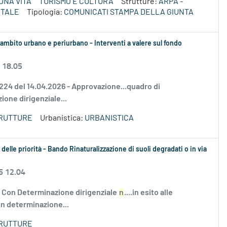
ONA VITA
TURISMO E CULTURA
Strutture:
ARPA -
NTALE
Tipologia:
COMUNICATI STAMPA DELLA GIUNTA
n ambito urbano e periurbano - Interventi a valere sul fondo
 18.05
 224 del 14.04.2026 - Approvazione...quadro di
zione dirigenziale...
TRUTTURE
Urbanistica:
URBANISTICA
elle priorità - Bando Rinaturalizzazione di suoli degradati o in via
6 12.04
 Con Determinazione dirigenziale
n
....in esito alle
n determinazione...
TRUTTURE