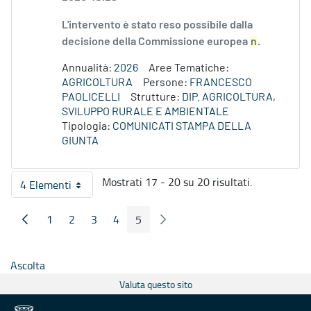
L'intervento è stato reso possibile dalla
decisione della Commissione europea
n
.
Annualità:
2026
Aree Tematiche:
AGRICOLTURA
Persone:
FRANCESCO
PAOLICELLI
Strutture:
DIP. AGRICOLTURA,
SVILUPPO RURALE E AMBIENTALE
Tipologia:
COMUNICATI STAMPA DELLA
GIUNTA
Mostrati 17 - 20 su 20 risultati.
4 Elementi
Per pagina
1
2
3
4
5
Pagina Precedente
Pagina Seguente
Pagina
Pagina
Pagina
Pagina
Pagina
Ascolta
Valuta questo sito