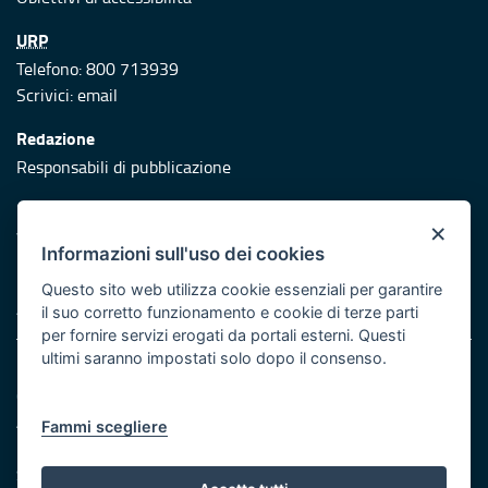
URP
Telefono: 800 713939
Scrivici:
email
Redazione
Responsabili di pubblicazione
Protezione civile
×
Vai al sito di Protezione Civile Puglia
Informazioni sull'uso dei cookies
Iniziativa finanziata con risorse del POR Puglia 2014/2020 -
Questo sito web utilizza cookie essenziali per garantire
Asse XI
il suo corretto funzionamento e cookie di terze parti
per fornire servizi erogati da portali esterni. Questi
ultimi saranno impostati solo dopo il consenso.
Note legali
Cookie e privacy
Atti di notifica
Fammi scegliere
Feed RSS
Servizi Intranet