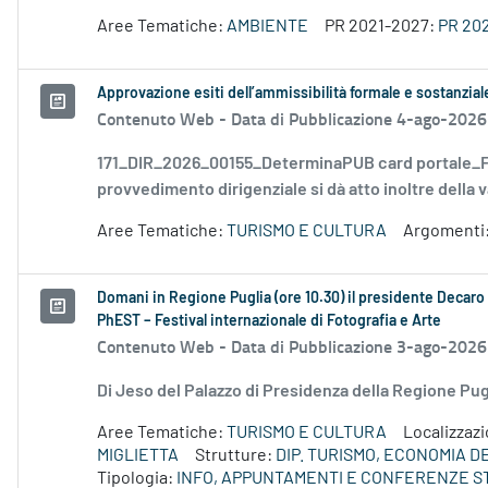
Aree Tematiche:
AMBIENTE
PR 2021-2027:
PR 20
Approvazione esiti dell’ammissibilità formale e sostanzia
Contenuto Web -
Data di Pubblicazione 4-ago-2026
171_DIR_2026_00155_DeterminaPUB card portale_FD
provvedimento dirigenziale si dà atto inoltre della v
Aree Tematiche:
TURISMO E CULTURA
Argomenti
Domani in Regione Puglia (ore 10.30) il presidente Decaro e
PhEST – Festival internazionale di Fotografia e Arte
Contenuto Web -
Data di Pubblicazione 3-ago-2026
Di Jeso del Palazzo di Presidenza della Regione P
Aree Tematiche:
TURISMO E CULTURA
Localizzaz
MIGLIETTA
Strutture:
DIP. TURISMO, ECONOMIA 
Tipologia:
INFO, APPUNTAMENTI E CONFERENZE S