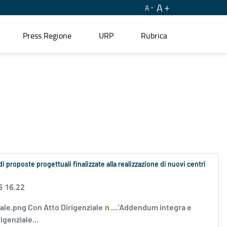
A
A
Press Regione
URP
Rubrica
proposte progettuali finalizzate alla realizzazione di nuovi centri
6 16.22
tale.png Con Atto Dirigenziale
n
....’Addendum integra e
genziale...