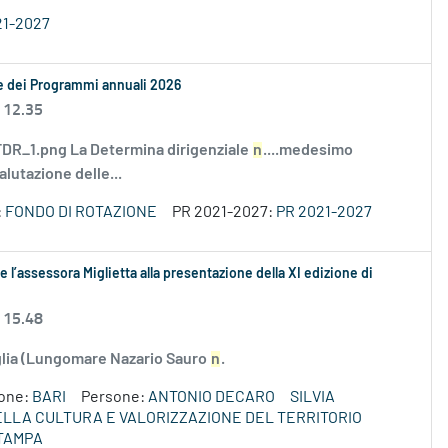
21-2027
le dei Programmi annuali 2026
 12.35
R_1.png La Determina dirigenziale
n
....medesimo
alutazione delle...
:
FONDO DI ROTAZIONE
PR 2021-2027:
PR 2021-2027
 l’assessora Miglietta alla presentazione della XI edizione di
 15.48
uglia (Lungomare Nazario Sauro
n
.
ione:
BARI
Persone:
ANTONIO DECARO
SILVIA
DELLA CULTURA E VALORIZZAZIONE DEL TERRITORIO
TAMPA