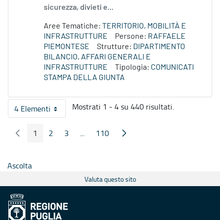
sicurezza, divieti e...
Aree Tematiche:
TERRITORIO, MOBILITÀ E
INFRASTRUTTURE
Persone:
RAFFAELE
PIEMONTESE
Strutture:
DIPARTIMENTO
BILANCIO, AFFARI GENERALI E
INFRASTRUTTURE
Tipologia:
COMUNICATI
STAMPA DELLA GIUNTA
Mostrati 1 - 4 su 440 risultati.
4 Elementi
Per pagina
1
2
3
...
110
Pagina Precedente
Pagina Seguente
Pagina
Pagina
Pagina
Pagine intermedie
Pagina
Ascolta
Valuta questo sito