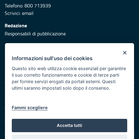
Telefono: 800 713939
Scrivici:
email
Redazione
Responsabili di pubblicazione
Protezione civile
×
Vai al sito di Protezione Civile Puglia
Informazioni sull'uso dei cookies
Iniziativa finanziata con risorse del POR Puglia 2014/2020 -
Questo sito web utilizza cookie essenziali per garantire
Asse XI
il suo corretto funzionamento e cookie di terze parti
per fornire servizi erogati da portali esterni. Questi
ultimi saranno impostati solo dopo il consenso.
Note legali
Cookie e privacy
Atti di notifica
Fammi scegliere
Feed RSS
Servizi Intranet
Accetta tutti