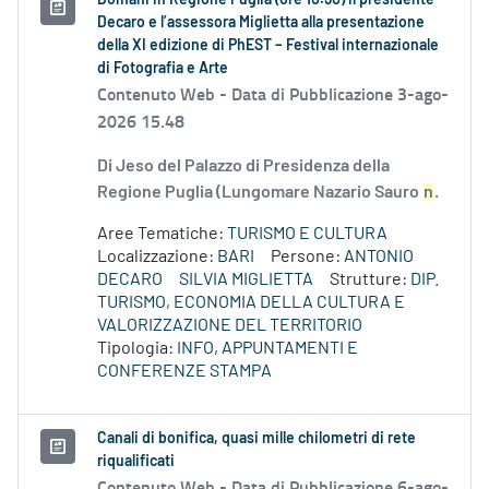
Domani in Regione Puglia (ore 10.30) il presidente
Decaro e l’assessora Miglietta alla presentazione
della XI edizione di PhEST – Festival internazionale
di Fotografia e Arte
Contenuto Web -
Data di Pubblicazione 3-ago-
2026 15.48
Di Jeso del Palazzo di Presidenza della
Regione Puglia (Lungomare Nazario Sauro
n
.
Aree Tematiche:
TURISMO E CULTURA
Localizzazione:
BARI
Persone:
ANTONIO
DECARO
SILVIA MIGLIETTA
Strutture:
DIP.
TURISMO, ECONOMIA DELLA CULTURA E
VALORIZZAZIONE DEL TERRITORIO
Tipologia:
INFO, APPUNTAMENTI E
CONFERENZE STAMPA
Canali di bonifica, quasi mille chilometri di rete
riqualificati
Contenuto Web -
Data di Pubblicazione 6-ago-