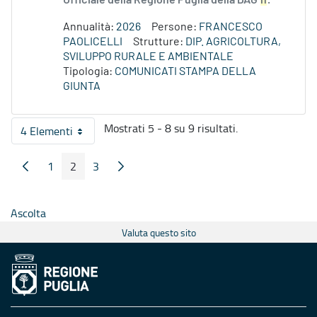
Ufficiale della Regione Puglia della DAG
n
.
Annualità:
2026
Persone:
FRANCESCO
PAOLICELLI
Strutture:
DIP. AGRICOLTURA,
SVILUPPO RURALE E AMBIENTALE
Tipologia:
COMUNICATI STAMPA DELLA
GIUNTA
Mostrati 5 - 8 su 9 risultati.
4 Elementi
Per pagina
1
2
3
Pagina Precedente
Pagina Seguente
Pagina
Pagina
Pagina
Ascolta
Valuta questo sito