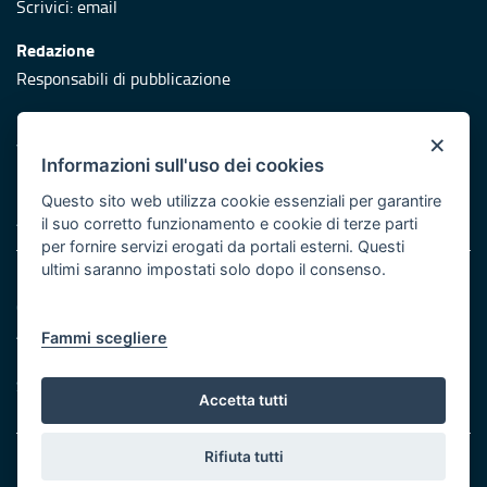
Scrivici:
email
Redazione
Responsabili di pubblicazione
Protezione civile
×
Vai al sito di Protezione Civile Puglia
Informazioni sull'uso dei cookies
Iniziativa finanziata con risorse del POR Puglia 2014/2020 -
Questo sito web utilizza cookie essenziali per garantire
Asse XI
il suo corretto funzionamento e cookie di terze parti
per fornire servizi erogati da portali esterni. Questi
ultimi saranno impostati solo dopo il consenso.
Note legali
Cookie e privacy
Atti di notifica
Fammi scegliere
Feed RSS
Servizi Intranet
Accetta tutti
Rifiuta tutti
© Regione Puglia