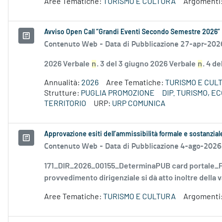
Aree Tematiche:
TURISMO E CULTURA
Argomenti
Avviso Open Call “Grandi Eventi Secondo Semestre 2026”
Contenuto Web -
Data di Pubblicazione 27-apr-202
2026 Verbale
n
. 3 del 3 giugno 2026 Verbale
n
. 4 d
Annualità:
2026
Aree Tematiche:
TURISMO E CUL
Strutture:
PUGLIA PROMOZIONE
DIP. TURISMO, 
TERRITORIO
URP:
URP COMUNICA
Approvazione esiti dell’ammissibilità formale e sostanzia
Contenuto Web -
Data di Pubblicazione 4-ago-2026
171_DIR_2026_00155_DeterminaPUB card portale_FD
provvedimento dirigenziale si dà atto inoltre della v
Aree Tematiche:
TURISMO E CULTURA
Argomenti