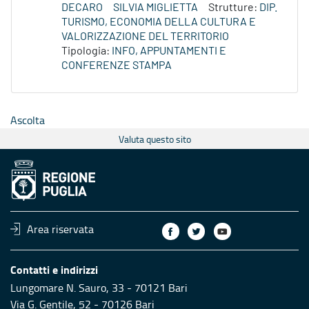
DECARO
SILVIA MIGLIETTA
Strutture:
DIP.
TURISMO, ECONOMIA DELLA CULTURA E
VALORIZZAZIONE DEL TERRITORIO
Tipologia:
INFO, APPUNTAMENTI E
CONFERENZE STAMPA
Ascolta
Valuta questo sito
Area riservata
Contatti e indirizzi
Lungomare N. Sauro, 33 - 70121 Bari
Via G. Gentile, 52 - 70126 Bari