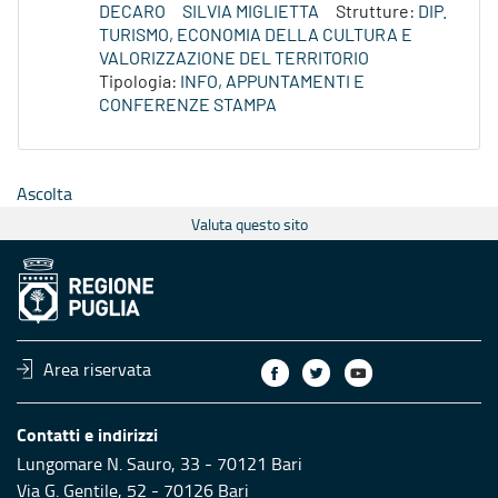
DECARO
SILVIA MIGLIETTA
Strutture:
DIP.
TURISMO, ECONOMIA DELLA CULTURA E
VALORIZZAZIONE DEL TERRITORIO
Tipologia:
INFO, APPUNTAMENTI E
CONFERENZE STAMPA
Ascolta
Valuta questo sito
Area riservata
Contatti e indirizzi
Lungomare N. Sauro, 33 - 70121 Bari
Via G. Gentile, 52 - 70126 Bari