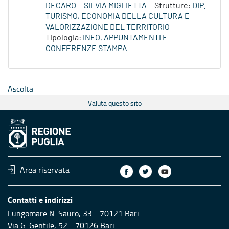
DECARO
SILVIA MIGLIETTA
Strutture:
DIP.
TURISMO, ECONOMIA DELLA CULTURA E
VALORIZZAZIONE DEL TERRITORIO
Tipologia:
INFO, APPUNTAMENTI E
CONFERENZE STAMPA
Ascolta
Valuta questo sito
Area riservata
Contatti e indirizzi
Lungomare N. Sauro, 33 - 70121 Bari
Via G. Gentile, 52 - 70126 Bari