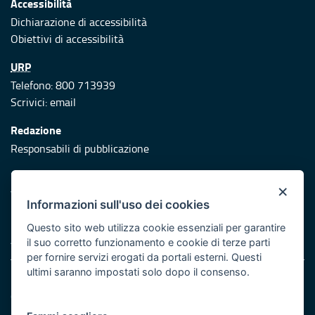
Accessibilità
Dichiarazione di accessibilità
Obiettivi di accessibilità
URP
Telefono: 800 713939
Scrivici:
email
Redazione
Responsabili di pubblicazione
Protezione civile
×
Vai al sito di Protezione Civile Puglia
Informazioni sull'uso dei cookies
Iniziativa finanziata con risorse del POR Puglia 2014/2020 -
Questo sito web utilizza cookie essenziali per garantire
Asse XI
il suo corretto funzionamento e cookie di terze parti
per fornire servizi erogati da portali esterni. Questi
ultimi saranno impostati solo dopo il consenso.
Note legali
Cookie e privacy
Atti di notifica