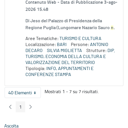
Contenuto Web -
Data di Pubblicazione 3-ago-
2026 15.48
Di Jeso del Palazzo di Presidenza della
Regione Puglia (Lungomare Nazario Sauro
n
.
Aree Tematiche:
TURISMO E CULTURA
Localizzazione:
BARI
Persone:
ANTONIO
DECARO
SILVIA MIGLIETTA
Strutture:
DIP.
TURISMO, ECONOMIA DELLA CULTURA E
VALORIZZAZIONE DEL TERRITORIO
Tipologia:
INFO, APPUNTAMENTI E
CONFERENZE STAMPA
Mostrati 1 - 7 su 7 risultati.
40 Elementi
Per pagina
1
Pagina Precedente
Pagina Seguente
Pagina
Ascolta