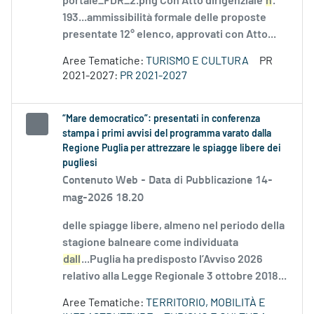
portale_FDR_2.png Con Atto dirigenziale
n
.
193...ammissibilità formale delle proposte
presentate 12° elenco, approvati con Atto...
Aree Tematiche:
TURISMO E CULTURA
PR
2021-2027:
PR 2021-2027
“Mare democratico”: presentati in conferenza
stampa i primi avvisi del programma varato dalla
Regione Puglia per attrezzare le spiagge libere dei
pugliesi
Contenuto Web -
Data di Pubblicazione 14-
mag-2026 18.20
delle spiagge libere, almeno nel periodo della
stagione balneare come individuata
dall
...Puglia ha predisposto l’Avviso 2026
relativo alla Legge Regionale 3 ottobre 2018...
Aree Tematiche:
TERRITORIO, MOBILITÀ E