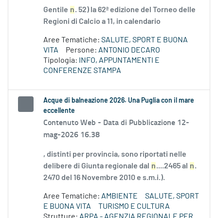
Gentile
n
. 52) la 62ª edizione del Torneo delle
Regioni di Calcio a 11, in calendario
Aree Tematiche:
SALUTE, SPORT E BUONA
VITA
Persone:
ANTONIO DECARO
Tipologia:
INFO, APPUNTAMENTI E
CONFERENZE STAMPA
Acque di balneazione 2026. Una Puglia con il mare
eccellente
Contenuto Web -
Data di Pubblicazione 12-
mag-2026 16.38
, distinti per provincia, sono riportati nelle
delibere di Giunta regionale dal
n
....2465 al
n
.
2470 del 16 Novembre 2010 e s.m.i.).
Aree Tematiche:
AMBIENTE
SALUTE, SPORT
E BUONA VITA
TURISMO E CULTURA
Strutture:
ARPA - AGENZIA REGIONALE PER