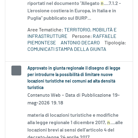
riportati nel documento "Allegato
n
....7.1.2 -
L'erosione costiera in Europa, in Italia e in
Puglia" pubblicato sul BURP...
Aree Tematiche:
TERRITORIO, MOBILITÀ E
INFRASTRUTTURE
Persone:
RAFFAELE
PIEMONTESE
ANTONIO DECARO
Tipologia:
COMUNICATI STAMPA DELLA GIUNTA
Approvato in giunta regionale il disegno di legge
per introdurre la possibilità di limitare nuove
locazioni turistiche nei comuni ad alta densità
turistica
Contenuto Web -
Data di Pubblicazione 19-
mag-2026 19.18
materia di locazioni turistiche e modifiche
alla legge regionale 1 dicembre 2017,
n
....alle
locazioni brevi ai sensi dell’articolo 4 del
decreto-legge 24 aprile 2017,...