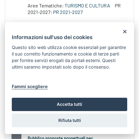
Aree Tematiche:
TURISMO E CULTURA
PR
2021-2027:
PR 2021-2027
×
Verbale
n
. 13 Commissione di Valutazione - Avviso
Informazioni sull'uso dei cookies
Pubblico per la selezione di proposte
Contenuto Web -
Data di Pubblicazione 6-ago-
Questo sito web utilizza cookie essenziali per garantire
2026 17.31
il suo corretto funzionamento e cookie di terze parti
per fornire servizi erogati da portali esterni. Questi
058_DIR_2026_00295_Determina card
ultimi saranno impostati solo dopo il consenso.
portale_FDR_2.png La Determina dirigenziale
n
....295 del 06/08/2026 approva il Verbale
n
.
Fammi scegliere
13 del 04/08/2026 della...
Aree Tematiche:
TURISMO E CULTURA
Accetta tutti
Argomenti:
FONDO DI ROTAZIONE
PR 2021-
2027:
PR 2021-2027
Rifiuta tutti
Verbale
n
. 3 Commissione di Valutazione - Avviso
Pubblico proposte progettuali per