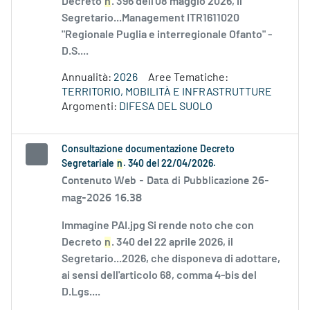
Decreto
n
. 396 dell'08 maggio 2026, il
Segretario...Management ITR1611020
"Regionale Puglia e interregionale Ofanto" -
D.S....
Annualità:
2026
Aree Tematiche:
TERRITORIO, MOBILITÀ E INFRASTRUTTURE
Argomenti:
DIFESA DEL SUOLO
Consultazione documentazione Decreto
Segretariale
n
. 340 del 22/04/2026.
Contenuto Web -
Data di Pubblicazione 26-
mag-2026 16.38
Immagine PAI.jpg Si rende noto che con
Decreto
n
. 340 del 22 aprile 2026, il
Segretario...2026, che disponeva di adottare,
ai sensi dell'articolo 68, comma 4-bis del
D.Lgs....