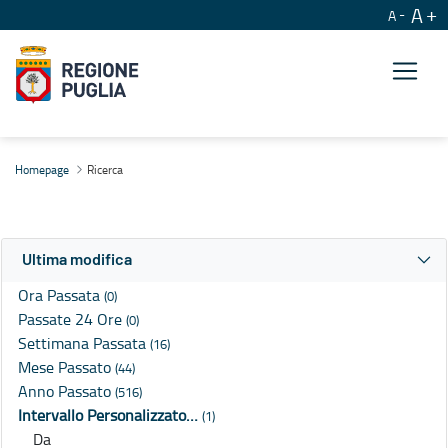
A
A
Ricerca
Homepage
Ricerca
Ultima modifica
Ora Passata
(0)
Passate 24 Ore
(0)
Settimana Passata
(16)
Mese Passato
(44)
Anno Passato
(516)
Intervallo Personalizzato…
(1)
Da