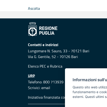
Ascolta
Contatti e indirizzi
Lungomare N. Sauro, 33 - 70121 Bari
Via G. Gentile, 52 - 70126 Bari
Elenco PEC
e
Rubrica
URP
Informazioni sull'
Telefono: 800 713939
Scrivici:
email
Questo sito web utilizz
funzionamento e cookie 
Iniziativa finanziata con risorse del POR Puglia
esterni. Questi ultimi