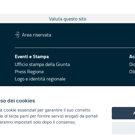
Valuta questo sito
Area riservata
Eventi e Stampa
Ac
Ufficio stampa della Giunta
Di
Press Regione
Obi
Logo e identità regionale
Redazione
Pr
uso dei cookies
Responsabili di pubblicazione
Vai
a cookie essenziali per garantire il suo corretto
A
di terze parti per fornire servizi erogati da portali
 2014/2020 - Asse XI
 saranno impostati solo dopo il consenso.