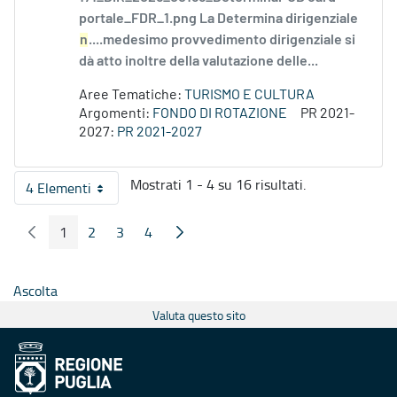
portale_FDR_1.png La Determina dirigenziale
n
....medesimo provvedimento dirigenziale si
dà atto inoltre della valutazione delle...
Aree Tematiche:
TURISMO E CULTURA
Argomenti:
FONDO DI ROTAZIONE
PR 2021-
2027:
PR 2021-2027
Mostrati 1 - 4 su 16 risultati.
4 Elementi
Per pagina
1
2
3
4
Pagina Precedente
Pagina Seguente
Pagina
Pagina
Pagina
Pagina
Ascolta
Valuta questo sito