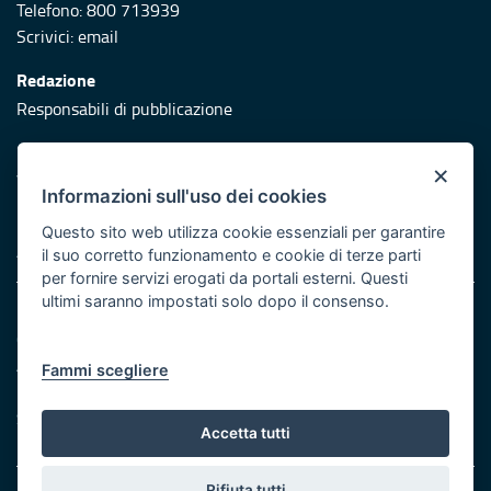
Telefono: 800 713939
Scrivici:
email
Redazione
Responsabili di pubblicazione
Protezione civile
×
Vai al sito di Protezione Civile Puglia
Informazioni sull'uso dei cookies
Iniziativa finanziata con risorse del POR Puglia 2014/2020 -
Questo sito web utilizza cookie essenziali per garantire
Asse XI
il suo corretto funzionamento e cookie di terze parti
per fornire servizi erogati da portali esterni. Questi
ultimi saranno impostati solo dopo il consenso.
Note legali
Cookie e privacy
Atti di notifica
Fammi scegliere
Feed RSS
Servizi Intranet
Accetta tutti
Rifiuta tutti