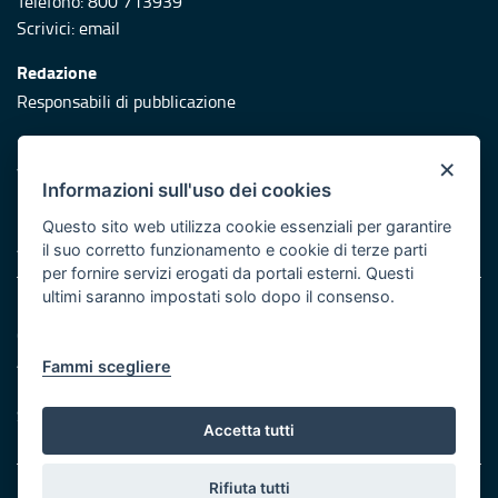
Telefono: 800 713939
Scrivici:
email
Redazione
Responsabili di pubblicazione
Protezione civile
×
Vai al sito di Protezione Civile Puglia
Informazioni sull'uso dei cookies
Iniziativa finanziata con risorse del POR Puglia 2014/2020 -
Questo sito web utilizza cookie essenziali per garantire
Asse XI
il suo corretto funzionamento e cookie di terze parti
per fornire servizi erogati da portali esterni. Questi
ultimi saranno impostati solo dopo il consenso.
Note legali
Cookie e privacy
Atti di notifica
Fammi scegliere
Feed RSS
Servizi Intranet
Accetta tutti
Rifiuta tutti
© Regione Puglia