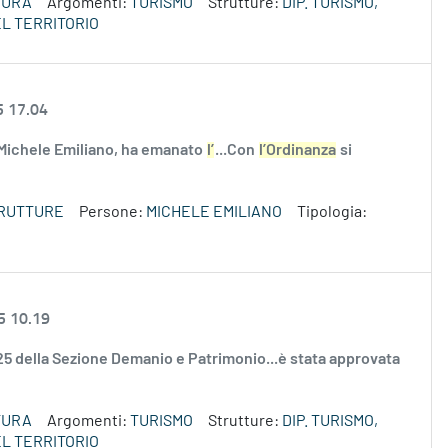
TURA
Argomenti:
TURISMO
Strutture:
DIP. TURISMO,
L TERRITORIO
5 17.04
 Michele Emiliano, ha emanato
l’
...Con
l’Ordinanza
si
TRUTTURE
Persone:
MICHELE EMILIANO
Tipologia:
5 10.19
2025 della Sezione Demanio e Patrimonio...è stata approvata
TURA
Argomenti:
TURISMO
Strutture:
DIP. TURISMO,
L TERRITORIO