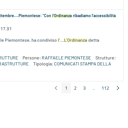
settembre....Piemontese: “Con
l’Ordinanza
ribadiamo l’accessibilità
 17.31
aele Piemontese, ha condiviso
l’
...
L’Ordinanza
detta
TRUTTURE
Persone:
RAFFAELE PIEMONTESE
Strutture:
NFRASTRUTTURE
Tipologia:
COMUNICATI STAMPA DELLA
1
2
3
...
112
Pagina Precedente
Pagin
Pagina
Pagina
Pagina
Pagine intermedi
Pagina