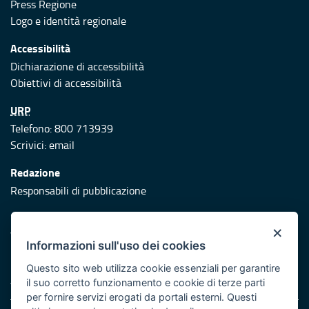
Press Regione
Logo e identità regionale
Accessibilità
Dichiarazione di accessibilità
Obiettivi di accessibilità
URP
Telefono: 800 713939
Scrivici:
email
Redazione
Responsabili di pubblicazione
Protezione civile
×
Vai al sito di Protezione Civile Puglia
Informazioni sull'uso dei cookies
Iniziativa finanziata con risorse del POR Puglia 2014/2020 -
Questo sito web utilizza cookie essenziali per garantire
Asse XI
il suo corretto funzionamento e cookie di terze parti
per fornire servizi erogati da portali esterni. Questi