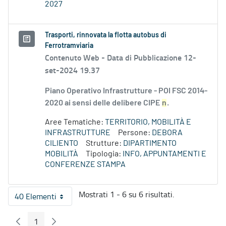
2027
Trasporti, rinnovata la flotta autobus di
Ferrotramviaria
Contenuto Web -
Data di Pubblicazione 12-
set-2024 19.37
Piano Operativo Infrastrutture - POI FSC 2014-
2020 ai sensi delle delibere CIPE
n
.
Aree Tematiche:
TERRITORIO, MOBILITÀ E
INFRASTRUTTURE
Persone:
DEBORA
CILIENTO
Strutture:
DIPARTIMENTO
MOBILITÀ
Tipologia:
INFO, APPUNTAMENTI E
CONFERENZE STAMPA
Mostrati 1 - 6 su 6 risultati.
40 Elementi
Per pagina
1
Pagina Precedente
Pagina Seguente
Pagina