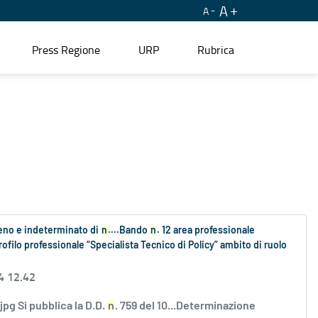
A
A
Press Regione
URP
Rubrica
ieno e indeterminato di
n
....Bando
n
. 12 area professionale
rofilo professionale “Specialista Tecnico di Policy” ambito di ruolo
4 12.42
 Si pubblica la D.D.
n
. 759 del 10...Determinazione