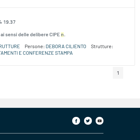
4 19.37
ai sensi delle delibere CIPE
n
.
TRUTTURE
Persone:
DEBORA CILIENTO
Strutture:
TAMENTI E CONFERENZE STAMPA
1
Pagina Preceden
Pagin
Pagina