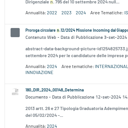
Dirigenziale
n
. 795 del 10 settembre 2024 null...
Annualità:
2022
2023
2024
Aree Tematiche:
I
Proroga circolare
n
.12/2024 Missione Incoming dal Giapp
Contenuto Web -
Data di Pubblicazione 3-set-2024
abstract-data-background-picture-id1254825733.jpg 
settembre 2024 per le candidature delle imprese pug
Annualità:
2024
Aree tematiche:
INTERNAZIONAL
INNOVAZIONE
180_DIR_2024_00148_Determina
Documento -
Data di Pubblicazione 12-set-2024 14
2013 artt. 26 e 27 Tipologia Graduatoria Adempiment
del 05/02/2024 –...
Annualità:
2024