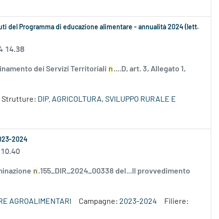
buti del Programma di educazione alimentare - annualità 2024 (lett.
4 14.38
amento dei Servizi Territoriali
n
....D, art. 3, Allegato 1,
Strutture:
DIP. AGRICOLTURA, SVILUPPO RURALE E
2023-2024
 10.40
minazione
n
.155_DIR_2024_00338 del...Il provvedimento
ERE AGROALIMENTARI
Campagne:
2023-2024
Filiere: