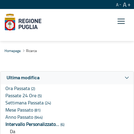
A
A
Ricerca
Homepage
Ricerca
Ultima modifica
Ora Passata
(2)
Passate 24 Ore
(5)
Settimana Passata
(24)
Mese Passato
(81)
Anno Passato
(944)
Intervallo Personalizzato…
(6)
Da