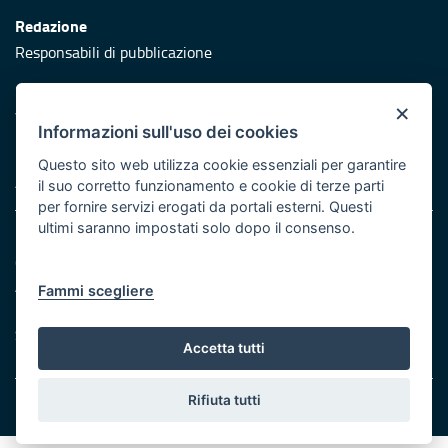
Redazione
Responsabili di pubblicazione
Protezione civile
×
Vai al sito di Protezione Civile Puglia
Informazioni sull'uso dei cookies
Iniziativa finanziata con risorse del POR Puglia 2014/2020 -
Questo sito web utilizza cookie essenziali per garantire
Asse XI
il suo corretto funzionamento e cookie di terze parti
per fornire servizi erogati da portali esterni. Questi
ultimi saranno impostati solo dopo il consenso.
Note legali
Cookie e privacy
Atti di notifica
Fammi scegliere
Feed RSS
Servizi Intranet
Accetta tutti
Rifiuta tutti
© Regione Puglia