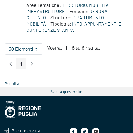
Aree Tematiche:
TERRITORIO, MOBILITÀ E
INFRASTRUTTURE
Persone:
DEBORA
CILIENTO
Strutture:
DIPARTIMENTO
MOBILITÀ
Tipologia:
INFO, APPUNTAMENTI E
CONFERENZE STAMPA
Mostrati 1 - 6 su 6 risultati.
60 Elementi
Per pagina
1
Pagina Precedente
Pagina Seguente
Pagina
Ascolta
Valuta questo sito
Area riservata