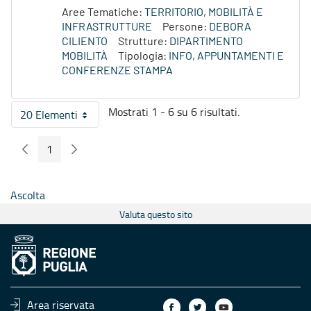
Aree Tematiche:
TERRITORIO, MOBILITÀ E
INFRASTRUTTURE
Persone:
DEBORA
CILIENTO
Strutture:
DIPARTIMENTO
MOBILITÀ
Tipologia:
INFO, APPUNTAMENTI E
CONFERENZE STAMPA
Mostrati 1 - 6 su 6 risultati.
20 Elementi
Per pagina
1
Pagina Precedente
Pagina Seguente
Pagina
Ascolta
Valuta questo sito
Area riservata