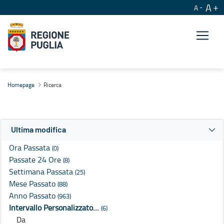
A
A
Ricerca
Homepage
Ricerca
Ultima modifica
Ora Passata
(0)
Passate 24 Ore
(8)
Settimana Passata
(25)
Mese Passato
(88)
Anno Passato
(963)
Intervallo Personalizzato…
(6)
Da