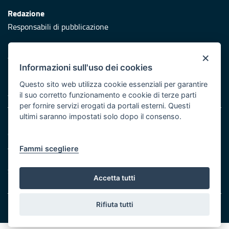
Redazione
Responsabili di pubblicazione
Protezione civile
×
Vai al sito di Protezione Civile Puglia
Informazioni sull'uso dei cookies
Iniziativa finanziata con risorse del POR Puglia 2014/2020 -
Questo sito web utilizza cookie essenziali per garantire
Asse XI
il suo corretto funzionamento e cookie di terze parti
per fornire servizi erogati da portali esterni. Questi
ultimi saranno impostati solo dopo il consenso.
Note legali
Cookie e privacy
Atti di notifica
Fammi scegliere
Feed RSS
Servizi Intranet
Accetta tutti
Rifiuta tutti
© Regione Puglia