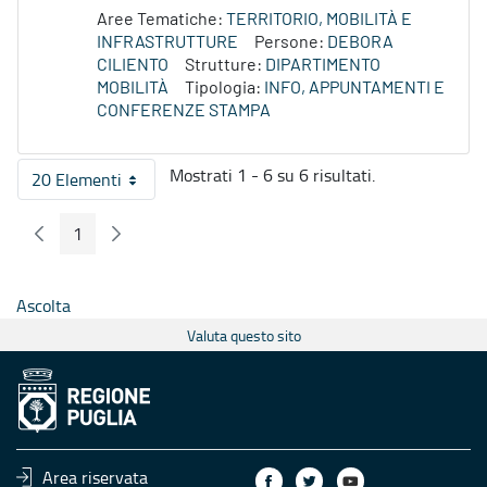
Aree Tematiche:
TERRITORIO, MOBILITÀ E
INFRASTRUTTURE
Persone:
DEBORA
CILIENTO
Strutture:
DIPARTIMENTO
MOBILITÀ
Tipologia:
INFO, APPUNTAMENTI E
CONFERENZE STAMPA
Mostrati 1 - 6 su 6 risultati.
20 Elementi
Per pagina
1
Pagina Precedente
Pagina Seguente
Pagina
Ascolta
Valuta questo sito
Area riservata