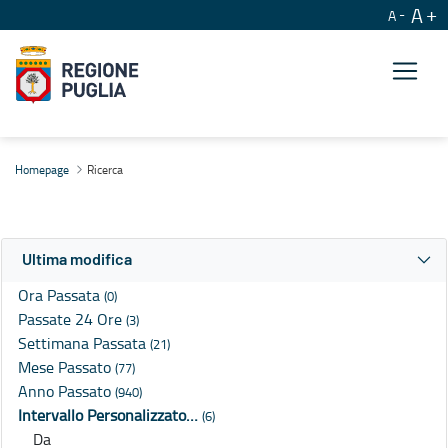
A
A
Ricerca
Homepage
Ricerca
Ultima modifica
Ora Passata
(0)
Passate 24 Ore
(3)
Settimana Passata
(21)
Mese Passato
(77)
Anno Passato
(940)
Intervallo Personalizzato…
(6)
Da