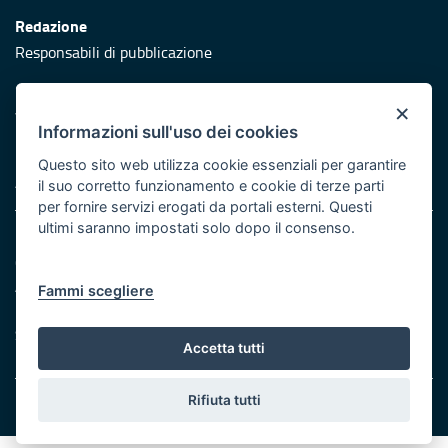
Redazione
Responsabili di pubblicazione
Protezione civile
×
Vai al sito di Protezione Civile Puglia
Informazioni sull'uso dei cookies
Iniziativa finanziata con risorse del POR Puglia 2014/2020 -
Questo sito web utilizza cookie essenziali per garantire
Asse XI
il suo corretto funzionamento e cookie di terze parti
per fornire servizi erogati da portali esterni. Questi
ultimi saranno impostati solo dopo il consenso.
Note legali
Cookie e privacy
Atti di notifica
Fammi scegliere
Feed RSS
Servizi Intranet
Accetta tutti
Rifiuta tutti
© Regione Puglia