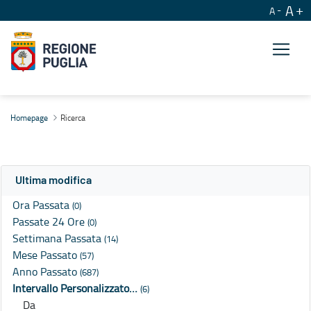
A
A
Ricerca
Homepage
Ricerca
Ultima modifica
Ora Passata
(0)
Passate 24 Ore
(0)
Settimana Passata
(14)
Mese Passato
(57)
Anno Passato
(687)
Intervallo Personalizzato…
(6)
Da