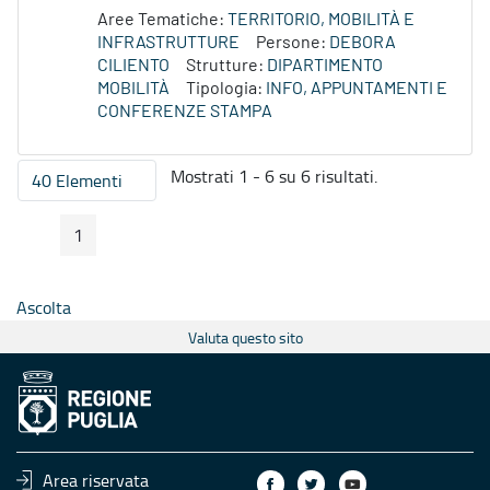
Aree Tematiche:
TERRITORIO, MOBILITÀ E
INFRASTRUTTURE
Persone:
DEBORA
CILIENTO
Strutture:
DIPARTIMENTO
MOBILITÀ
Tipologia:
INFO, APPUNTAMENTI E
CONFERENZE STAMPA
Mostrati 1 - 6 su 6 risultati.
40 Elementi
Per pagina
1
Pagina Precedente
Pagina Seguente
Pagina
Ascolta
Valuta questo sito
Area riservata