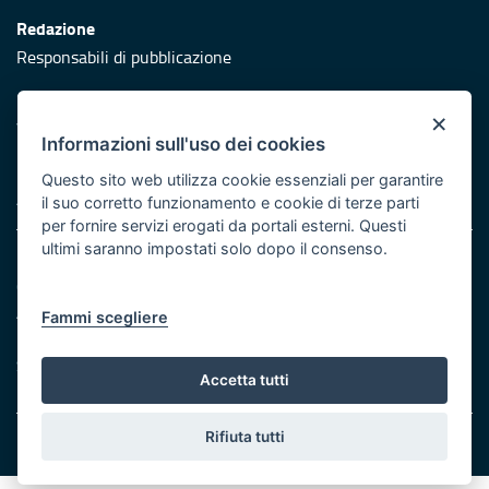
Redazione
Responsabili di pubblicazione
Protezione civile
×
Vai al sito di Protezione Civile Puglia
Informazioni sull'uso dei cookies
Iniziativa finanziata con risorse del POR Puglia 2014/2020 -
Questo sito web utilizza cookie essenziali per garantire
Asse XI
il suo corretto funzionamento e cookie di terze parti
per fornire servizi erogati da portali esterni. Questi
ultimi saranno impostati solo dopo il consenso.
Note legali
Cookie e privacy
Atti di notifica
Fammi scegliere
Feed RSS
Servizi Intranet
Accetta tutti
Rifiuta tutti
© Regione Puglia