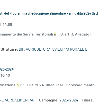
buti del Programma di educazione alimentare - annualità 2024 (lett.
4 14.38
amento dei Servizi Territoriali
n
....D, art. 3, Allegato 1,
Strutture:
DIP. AGRICOLTURA, SVILUPPO RURALE E
2023-2024
 10.40
minazione
n
.155_DIR_2024_00338 del...Il provvedimento
ERE AGROALIMENTARI
Campagne:
2023-2024
Filiere: