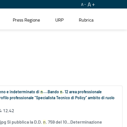
A
A
Press Regione
URP
Rubrica
ieno e indeterminato di
n
....Bando
n
. 12 area professionale
rofilo professionale “Specialista Tecnico di Policy” ambito di ruolo
4 12.42
 Si pubblica la D.D.
n
. 759 del 10...Determinazione