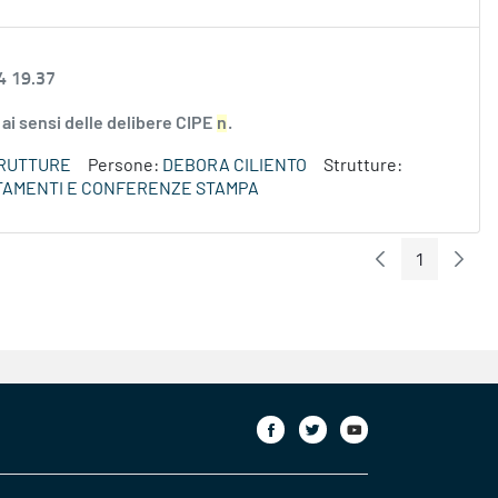
4 19.37
ai sensi delle delibere CIPE
n
.
TRUTTURE
Persone:
DEBORA CILIENTO
Strutture:
TAMENTI E CONFERENZE STAMPA
1
Pagina Preceden
Pagin
Pagina