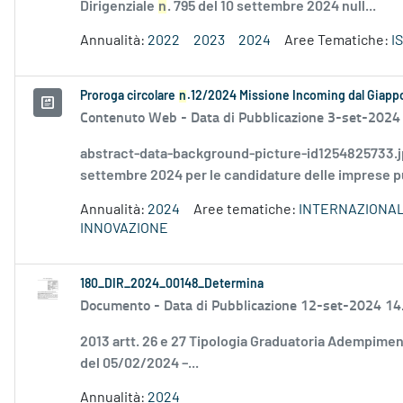
Dirigenziale
n
. 795 del 10 settembre 2024 null...
Annualità:
2022
2023
2024
Aree Tematiche:
I
Proroga circolare
n
.12/2024 Missione Incoming dal Giapp
Contenuto Web -
Data di Pubblicazione 3-set-2024
abstract-data-background-picture-id1254825733.jpg 
settembre 2024 per le candidature delle imprese pug
Annualità:
2024
Aree tematiche:
INTERNAZIONAL
INNOVAZIONE
180_DIR_2024_00148_Determina
Documento -
Data di Pubblicazione 12-set-2024 14
2013 artt. 26 e 27 Tipologia Graduatoria Adempiment
del 05/02/2024 –...
Annualità:
2024