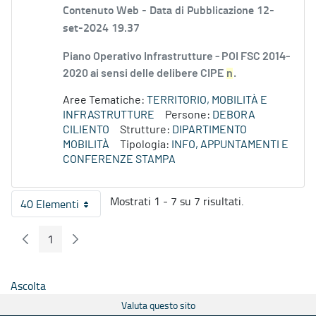
Contenuto Web -
Data di Pubblicazione 12-
set-2024 19.37
Piano Operativo Infrastrutture - POI FSC 2014-
2020 ai sensi delle delibere CIPE
n
.
Aree Tematiche:
TERRITORIO, MOBILITÀ E
INFRASTRUTTURE
Persone:
DEBORA
CILIENTO
Strutture:
DIPARTIMENTO
MOBILITÀ
Tipologia:
INFO, APPUNTAMENTI E
CONFERENZE STAMPA
Mostrati 1 - 7 su 7 risultati.
40 Elementi
Per pagina
1
Pagina Precedente
Pagina Seguente
Pagina
Ascolta
Valuta questo sito