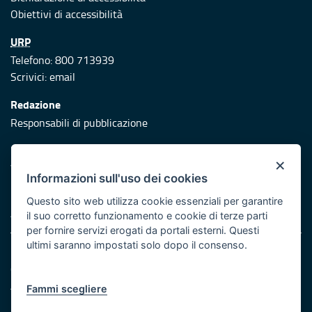
Obiettivi di accessibilità
URP
Telefono: 800 713939
Scrivici:
email
Redazione
Responsabili di pubblicazione
Protezione civile
×
Vai al sito di Protezione Civile Puglia
Informazioni sull'uso dei cookies
Iniziativa finanziata con risorse del POR Puglia 2014/2020 -
Questo sito web utilizza cookie essenziali per garantire
Asse XI
il suo corretto funzionamento e cookie di terze parti
per fornire servizi erogati da portali esterni. Questi
ultimi saranno impostati solo dopo il consenso.
Note legali
Cookie e privacy
Atti di notifica
Fammi scegliere
Feed RSS