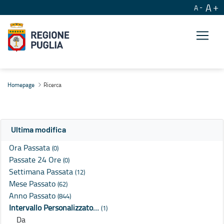
A
A
Ricerca
Homepage
Ricerca
Ultima modifica
Ora Passata
(0)
Passate 24 Ore
(0)
Settimana Passata
(12)
Mese Passato
(62)
Anno Passato
(844)
Intervallo Personalizzato…
(1)
Da