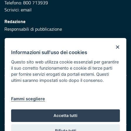
Telefono: 800 713939
Scrivici:
email
Redazione
Responsabili di pubblicazione
Protezione civile
×
Vai al sito di Protezione Civile Puglia
Informazioni sull'uso dei cookies
Iniziativa finanziata con risorse del POR Puglia 2014/2020 -
Questo sito web utilizza cookie essenziali per garantire
Asse XI
il suo corretto funzionamento e cookie di terze parti
per fornire servizi erogati da portali esterni. Questi
ultimi saranno impostati solo dopo il consenso.
Note legali
Cookie e privacy
Atti di notifica
Fammi scegliere
Feed RSS
Servizi Intranet
Accetta tutti
Rifiuta tutti