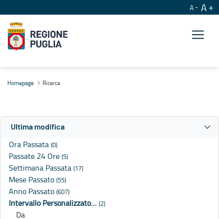
A
A
Ricerca
Homepage
Ricerca
Ultima modifica
Ora Passata
(0)
Passate 24 Ore
(5)
Settimana Passata
(17)
Mese Passato
(55)
Anno Passato
(607)
Intervallo Personalizzato…
(2)
Da