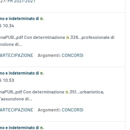
027:
PR 2021-2027
ieno e indeterminato di
n
.
6 10.34
rminaPUB_pdf Con determinazione
n
.326...professionale di
nzione di...
PARTECIPAZIONE
Argomenti:
CONCORSI
ieno e indeterminato di
n
.
6 10.53
rminaPUB_pdf Con determinazione
n
.351...urbanistica,
l'assunzione di...
PARTECIPAZIONE
Argomenti:
CONCORSI
ieno e indeterminato di
n
.