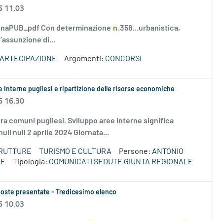
6 11.03
rminaPUB_pdf Con determinazione
n
.358...urbanistica,
l’assunzione di...
PARTECIPAZIONE
Argomenti:
CONCORSI
 Interne pugliesi e ripartizione delle risorse economiche
6 16.30
ra comuni pugliesi. Sviluppo aree interne significa
ull null 2 aprile 2024 Giornata...
TRUTTURE
TURISMO E CULTURA
Persone:
ANTONIO
CE
Tipologia:
COMUNICATI SEDUTE GIUNTA REGIONALE
roposte presentate - Tredicesimo elenco
6 10.03