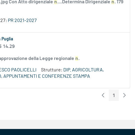
i.jpg Con Atto dirigenziale
n
....Determina Dirigenziale
n
. 179
027:
PR 2021-2027
n Puglia
6 14.29
l'approvazione della Legge regionale
n
.
SCO PAOLICELLI
Strutture:
DIP. AGRICOLTURA,
O, APPUNTAMENTI E CONFERENZE STAMPA
1
Pagina Preceden
Pagin
Pagina