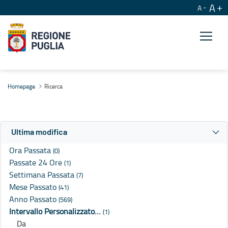
A
A
Ricerca
Homepage
Ricerca
Ultima modifica
Ora Passata
(0)
Passate 24 Ore
(1)
Settimana Passata
(7)
Mese Passato
(41)
Anno Passato
(569)
Intervallo Personalizzato…
(1)
Da