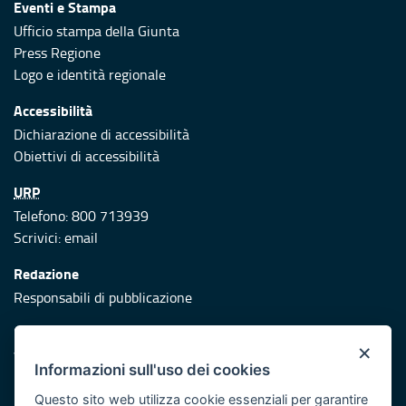
Eventi e Stampa
Ufficio stampa della Giunta
Press Regione
Logo e identità regionale
Accessibilità
Dichiarazione di accessibilità
Obiettivi di accessibilità
URP
Telefono: 800 713939
Scrivici:
email
Redazione
Responsabili di pubblicazione
Protezione civile
×
Vai al sito di Protezione Civile Puglia
Informazioni sull'uso dei cookies
Iniziativa finanziata con risorse del POR Puglia 2014/2020 -
Questo sito web utilizza cookie essenziali per garantire