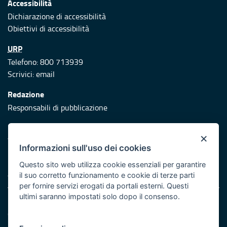
Accessibilità
Dichiarazione di accessibilità
Obiettivi di accessibilità
URP
Telefono: 800 713939
Scrivici:
email
Redazione
Responsabili di pubblicazione
Protezione civile
×
Vai al sito di Protezione Civile Puglia
Informazioni sull'uso dei cookies
Iniziativa finanziata con risorse del POR Puglia 2014/2020 -
Questo sito web utilizza cookie essenziali per garantire
Asse XI
il suo corretto funzionamento e cookie di terze parti
per fornire servizi erogati da portali esterni. Questi
ultimi saranno impostati solo dopo il consenso.
Note legali
Cookie e privacy
Atti di notifica