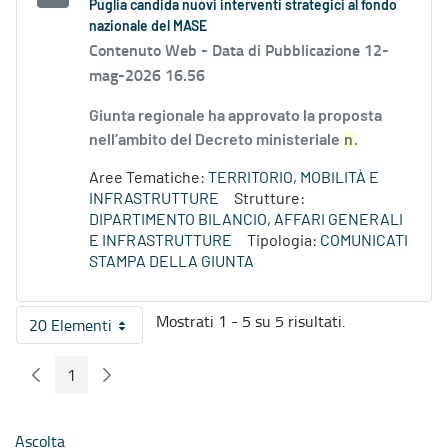
Puglia candida nuovi interventi strategici al fondo
nazionale del MASE
Contenuto Web -
Data di Pubblicazione 12-
mag-2026 16.56
Giunta regionale ha approvato la proposta
nell’ambito del Decreto ministeriale
n
.
Aree Tematiche:
TERRITORIO, MOBILITÀ E
INFRASTRUTTURE
Strutture:
DIPARTIMENTO BILANCIO, AFFARI GENERALI
E INFRASTRUTTURE
Tipologia:
COMUNICATI
STAMPA DELLA GIUNTA
Mostrati 1 - 5 su 5 risultati.
20 Elementi
Per pagina
1
Pagina Precedente
Pagina Seguente
Pagina
Ascolta