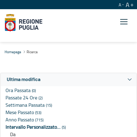
A
A
Ricerca
Homepage
Ricerca
Ultima modifica
Ora Passata
(0)
Passate 24 Ore
(2)
Settimana Passata
(15)
Mese Passato
(53)
Anno Passato
(715)
Intervallo Personalizzato…
(5)
Da