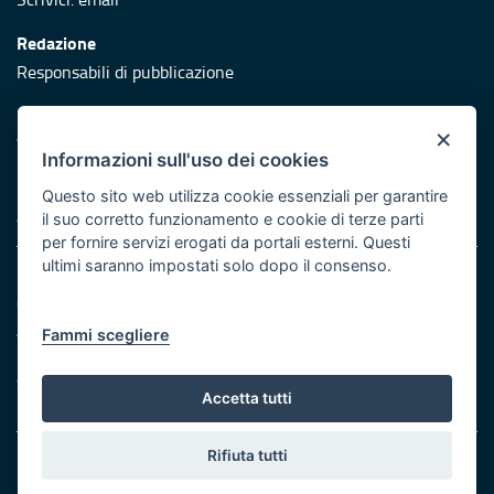
Redazione
Responsabili di pubblicazione
Protezione civile
×
Vai al sito di Protezione Civile Puglia
Informazioni sull'uso dei cookies
Iniziativa finanziata con risorse del POR Puglia 2014/2020 -
Questo sito web utilizza cookie essenziali per garantire
Asse XI
il suo corretto funzionamento e cookie di terze parti
per fornire servizi erogati da portali esterni. Questi
ultimi saranno impostati solo dopo il consenso.
Note legali
Cookie e privacy
Atti di notifica
Fammi scegliere
Feed RSS
Servizi Intranet
Accetta tutti
Rifiuta tutti
© Regione Puglia