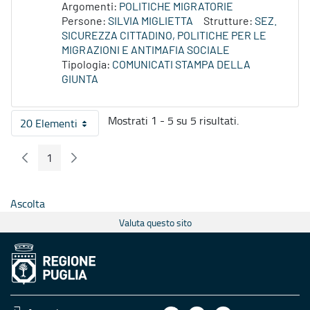
Argomenti:
POLITICHE MIGRATORIE
Persone:
SILVIA MIGLIETTA
Strutture:
SEZ.
SICUREZZA CITTADINO, POLITICHE PER LE
MIGRAZIONI E ANTIMAFIA SOCIALE
Tipologia:
COMUNICATI STAMPA DELLA
GIUNTA
Mostrati 1 - 5 su 5 risultati.
20 Elementi
Per pagina
1
Pagina Precedente
Pagina Seguente
Pagina
Ascolta
Valuta questo sito