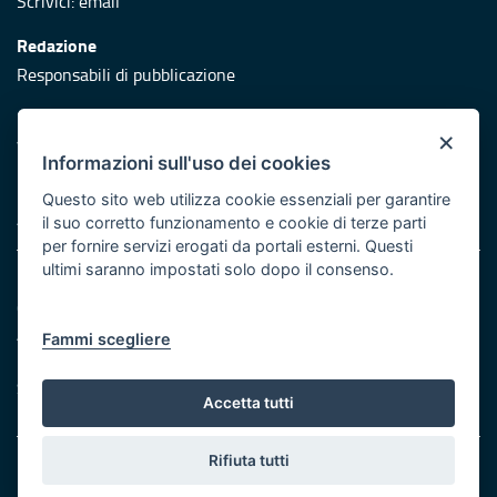
Scrivici:
email
Redazione
Responsabili di pubblicazione
Protezione civile
×
Vai al sito di Protezione Civile Puglia
Informazioni sull'uso dei cookies
Iniziativa finanziata con risorse del POR Puglia 2014/2020 -
Questo sito web utilizza cookie essenziali per garantire
Asse XI
il suo corretto funzionamento e cookie di terze parti
per fornire servizi erogati da portali esterni. Questi
ultimi saranno impostati solo dopo il consenso.
Note legali
Cookie e privacy
Atti di notifica
Fammi scegliere
Feed RSS
Servizi Intranet
Accetta tutti
Rifiuta tutti
© Regione Puglia