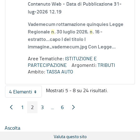
Contenuto Web -
Data di Pubblicazione 31-
lug-2026 12.19
Vademecum rottamazione quinquies Legge
Regionale
n
. 30 luglio 2026,
n
. 16 -
estratto...capo I del titolo I
immagine_vademecum.jpg Con Legge...
Aree Tematiche:
ISTITUZIONE E
PARTECIPAZIONE
Argomenti:
TRIBUTI
Ambito:
TASSA AUTO
Mostrati 5 - 8 su 24 risultati.
4 Elementi
Per pagina
1
2
3
...
6
Pagina Precedente
Pagina Seguente
Pagina
Pagina
Pagina
Pagine intermedie
Pagina
Ascolta
Valuta questo sito