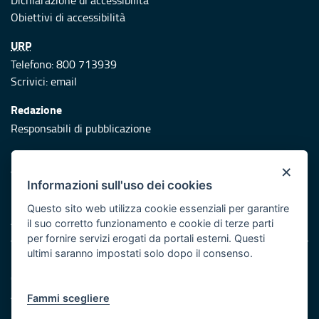
Dichiarazione di accessibilità
Obiettivi di accessibilità
URP
Telefono: 800 713939
Scrivici:
email
Redazione
Responsabili di pubblicazione
Protezione civile
×
Vai al sito di Protezione Civile Puglia
Informazioni sull'uso dei cookies
Iniziativa finanziata con risorse del POR Puglia 2014/2020 -
Questo sito web utilizza cookie essenziali per garantire
Asse XI
il suo corretto funzionamento e cookie di terze parti
per fornire servizi erogati da portali esterni. Questi
ultimi saranno impostati solo dopo il consenso.
Note legali
Cookie e privacy
Atti di notifica
Fammi scegliere
Feed RSS