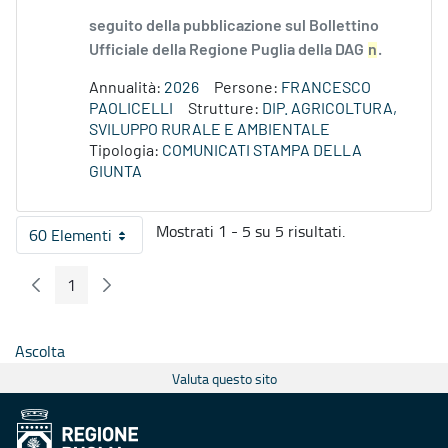
seguito della pubblicazione sul Bollettino
Ufficiale della Regione Puglia della DAG
n
.
Annualità:
2026
Persone:
FRANCESCO
PAOLICELLI
Strutture:
DIP. AGRICOLTURA,
SVILUPPO RURALE E AMBIENTALE
Tipologia:
COMUNICATI STAMPA DELLA
GIUNTA
Mostrati 1 - 5 su 5 risultati.
60 Elementi
Per pagina
1
Pagina Precedente
Pagina Seguente
Pagina
Ascolta
Valuta questo sito