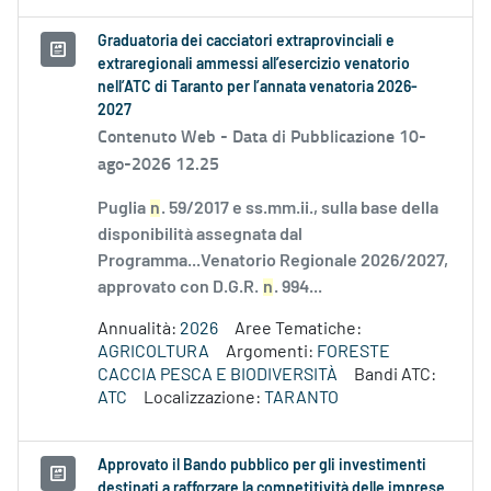
Graduatoria dei cacciatori extraprovinciali e
extraregionali ammessi all’esercizio venatorio
nell’ATC di Taranto per l’annata venatoria 2026-
2027
Contenuto Web -
Data di Pubblicazione 10-
ago-2026 12.25
Puglia
n
. 59/2017 e ss.mm.ii., sulla base della
disponibilità assegnata dal
Programma...Venatorio Regionale 2026/2027,
approvato con D.G.R.
n
. 994...
Annualità:
2026
Aree Tematiche:
AGRICOLTURA
Argomenti:
FORESTE
CACCIA PESCA E BIODIVERSITÀ
Bandi ATC:
ATC
Localizzazione:
TARANTO
Approvato il Bando pubblico per gli investimenti
destinati a rafforzare la competitività delle imprese