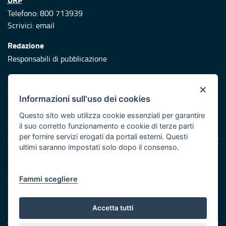
Telefono: 800 713939
Scrivici:
email
Redazione
Responsabili di pubblicazione
Protezione civile
×
Vai al sito di Protezione Civile Puglia
Informazioni sull'uso dei cookies
Iniziativa finanziata con risorse del POR Puglia 2014/2020 -
Questo sito web utilizza cookie essenziali per garantire
Asse XI
il suo corretto funzionamento e cookie di terze parti
per fornire servizi erogati da portali esterni. Questi
ultimi saranno impostati solo dopo il consenso.
Note legali
Cookie e privacy
Atti di notifica
Fammi scegliere
Feed RSS
Servizi Intranet
Accetta tutti