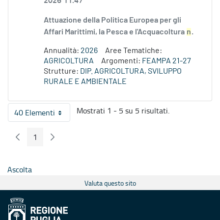
Attuazione della Politica Europea per gli
Affari Marittimi, la Pesca e l'Acquacoltura
n
.
Annualità:
2026
Aree Tematiche:
AGRICOLTURA
Argomenti:
FEAMPA 21-27
Strutture:
DIP. AGRICOLTURA, SVILUPPO
RURALE E AMBIENTALE
Mostrati 1 - 5 su 5 risultati.
40 Elementi
Per pagina
1
Pagina Precedente
Pagina Seguente
Pagina
Ascolta
Valuta questo sito