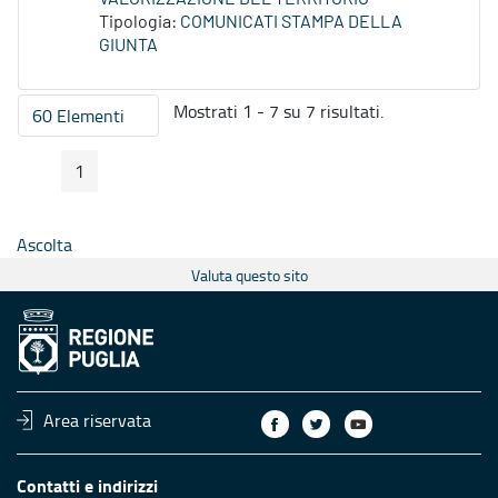
Tipologia:
COMUNICATI STAMPA DELLA
GIUNTA
Mostrati 1 - 7 su 7 risultati.
60 Elementi
Per pagina
1
Pagina Precedente
Pagina Seguente
Pagina
Ascolta
Valuta questo sito
Area riservata
Contatti e indirizzi