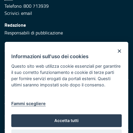
Telefono: 800 713939
Scrivici:
email
Redazione
Responsabili di pubblicazione
Protezione civile
×
Vai al sito di Protezione Civile Puglia
Informazioni sull'uso dei cookies
Iniziativa finanziata con risorse del POR Puglia 2014/2020 -
Questo sito web utilizza cookie essenziali per garantire
Asse XI
il suo corretto funzionamento e cookie di terze parti
per fornire servizi erogati da portali esterni. Questi
ultimi saranno impostati solo dopo il consenso.
Note legali
Cookie e privacy
Atti di notifica
Fammi scegliere
Feed RSS
Servizi Intranet
Accetta tutti