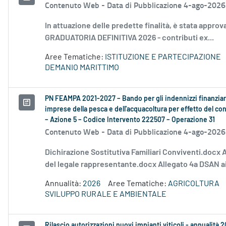
Contenuto Web -
Data di Pubblicazione 4-ago-2026
In attuazione delle predette finalità, è stata approv
GRADUATORIA DEFINITIVA 2026 - contributi ex...
Aree Tematiche:
ISTITUZIONE E PARTECIPAZIONE
DEMANIO MARITTIMO
PN FEAMPA 2021-2027 – Bando per gli indennizzi finanziari
imprese della pesca e dell'acquacoltura per effetto del conf
– Azione 5 – Codice Intervento 222507 – Operazione 31
Contenuto Web -
Data di Pubblicazione 4-ago-2026
Dichirazione Sostitutiva Familiari Conviventi.docx 
del legale rappresentante.docx Allegato 4a DSAN ai
Annualità:
2026
Aree Tematiche:
AGRICOLTURA
SVILUPPO RURALE E AMBIENTALE
Rilascio autorizzazioni nuovi impianti viticoli - annualità 