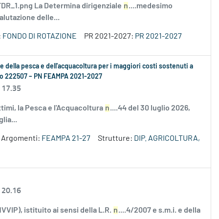
R_1.png La Determina dirigenziale
n
....medesimo
alutazione delle...
:
FONDO DI ROTAZIONE
PR 2021-2027:
PR 2021-2027
se della pesca e dell'acquacoltura per i maggiori costi sostenuti a
ento 222507 – PN FEAMPA 2021-2027
 17.35
ttimi, la Pesca e l'Acquacoltura
n
....44 del 30 luglio 2026,
lia...
Argomenti:
FEAMPA 21-27
Strutture:
DIP. AGRICOLTURA,
 20.16
VIP), istituito ai sensi della L.R.
n
....4/2007 e s.m.i. e della