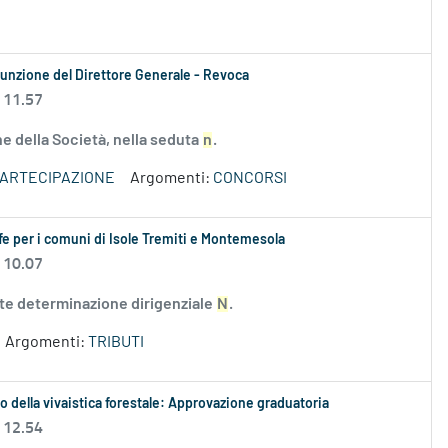
ssunzione del Direttore Generale - Revoca
 11.57
ne della Società, nella seduta
n
.
PARTECIPAZIONE
Argomenti:
CONCORSI
iffe per i comuni di Isole Tremiti e Montemesola
 10.07
nte determinazione dirigenziale
N
.
Argomenti:
TRIBUTI
po della vivaistica forestale: Approvazione graduatoria
 12.54