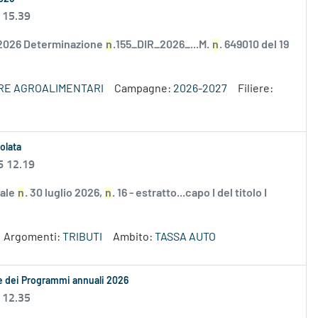
 15.39
/2026 Determinazione
n
.155_DIR_2026_...M.
n
. 649010 del 19
ERE AGROALIMENTARI
Campagne:
2026-2027
Filiere:
olata
6 12.19
nale
n
. 30 luglio 2026,
n
. 16 - estratto...capo I del titolo I
Argomenti:
TRIBUTI
Ambito:
TASSA AUTO
le dei Programmi annuali 2026
 12.35