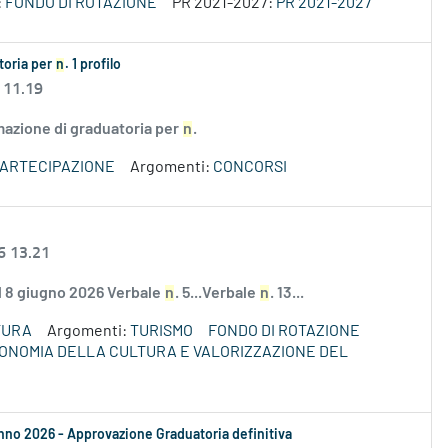
:
FONDO DI ROTAZIONE
PR 2021-2027:
PR 2021-2027
atoria per
n
. 1 profilo
 11.19
rmazione di graduatoria per
n
.
PARTECIPAZIONE
Argomenti:
CONCORSI
6 13.21
el 8 giugno 2026 Verbale
n
. 5...Verbale
n
. 13...
TURA
Argomenti:
TURISMO
FONDO DI ROTAZIONE
ECONOMIA DELLA CULTURA E VALORIZZAZIONE DEL
i anno 2026 - Approvazione Graduatoria definitiva