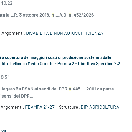
 10.22
ata la L.R. 3 ottobre 2018,
n
....A.D.
n
. 452/2026
Argomenti:
DISABILITÀ E NON AUTOSUFFICIENZA
 a copertura dei maggiori costi di produzione sostenuti dalle
litto bellico in Medio Oriente – Priorità 2 – Obiettivo Specifico 2.2
 8.51
Allegato 3a DSAN ai sendi del DPR
n
.445..._2001 da parte
 sensi del DPR...
Argomenti:
FEAMPA 21-27
Strutture:
DIP. AGRICOLTURA,
2026