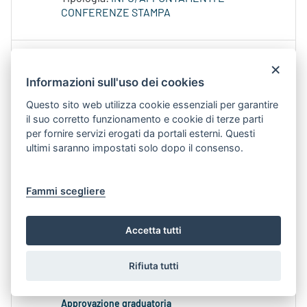
CONFERENZE STAMPA
Avviso pubblico per l’erogazione di incentivi per lo
×
sviluppo della vivaistica forestale: Approvazione
Informazioni sull'uso dei cookies
graduatoria
Contenuto Web -
Data di Pubblicazione 4-ago-
Questo sito web utilizza cookie essenziali per garantire
2026 12.54
il suo corretto funzionamento e cookie di terze parti
per fornire servizi erogati da portali esterni. Questi
DET_466_7_7_2026.pdf
ultimi saranno impostati solo dopo il consenso.
Gemini_Generated_Image_xwul00xwul00xwu
l.png Con DDS
n
. 466 del
Fammi scegliere
Annualità:
2026
Aree Tematiche:
AGRICOLTURA
Argomenti:
FORESTE
Accetta tutti
CACCIA PESCA E BIODIVERSITÀ
Rifiuta tutti
Avviso per l'erogazione di contributi a vivai forestali
per il miglioramento delle tecniche di allevamento:
Approvazione graduatoria