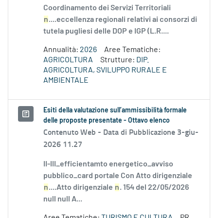
Coordinamento dei Servizi Territoriali
n
....eccellenza regionali relativi ai consorzi di
tutela pugliesi delle DOP e IGP (L.R....
Annualità:
2026
Aree Tematiche:
AGRICOLTURA
Strutture:
DIP.
AGRICOLTURA, SVILUPPO RURALE E
AMBIENTALE
Esiti della valutazione sull’ammissibilità formale
delle proposte presentate - Ottavo elenco
Contenuto Web -
Data di Pubblicazione 3-giu-
2026 11.27
II-III_efficientamto energetico_avviso
pubblico_card portale Con Atto dirigenziale
n
....Atto dirigenziale
n
. 154 del 22/05/2026
null null A...
Aree Tematiche:
TURISMO E CULTURA
PR