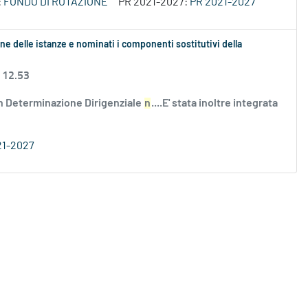
:
FONDO DI ROTAZIONE
PR 2021-2027:
PR 2021-2027
ne delle istanze e nominati i componenti sostitutivi della
 12.53
n Determinazione Dirigenziale
n
....E' stata inoltre integrata
21-2027