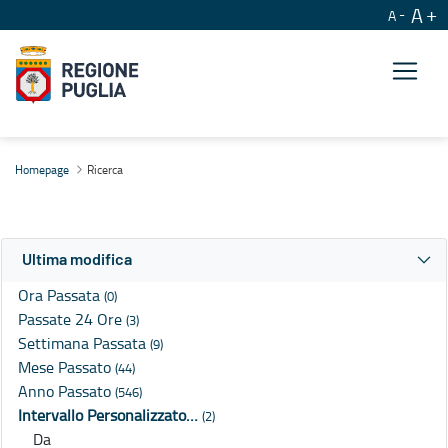
A
A
Ricerca
Homepage
Ricerca
Ultima modifica
Ora Passata
(0)
Passate 24 Ore
(3)
Settimana Passata
(9)
Mese Passato
(44)
Anno Passato
(546)
Intervallo Personalizzato…
(2)
Da