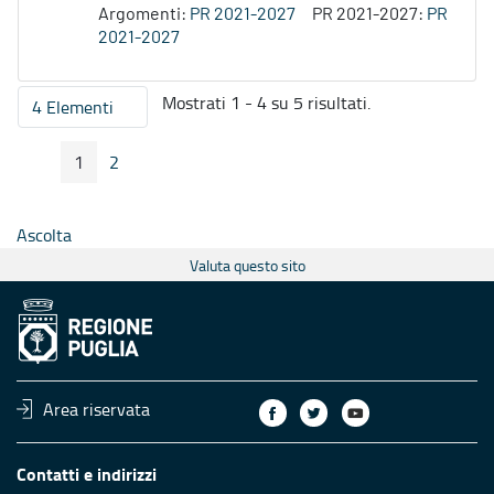
Argomenti:
PR 2021-2027
PR 2021-2027:
PR
2021-2027
Mostrati 1 - 4 su 5 risultati.
4 Elementi
Per pagina
1
2
Pagina Precedente
Pagina Seguente
Pagina
Pagina
Ascolta
Valuta questo sito
Area riservata
Contatti e indirizzi