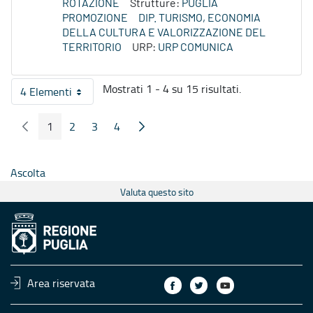
ROTAZIONE
Strutture:
PUGLIA
PROMOZIONE
DIP. TURISMO, ECONOMIA
DELLA CULTURA E VALORIZZAZIONE DEL
TERRITORIO
URP:
URP COMUNICA
Mostrati 1 - 4 su 15 risultati.
4 Elementi
Per pagina
1
2
3
4
Pagina Precedente
Pagina Seguente
Pagina
Pagina
Pagina
Pagina
Ascolta
Valuta questo sito
Area riservata