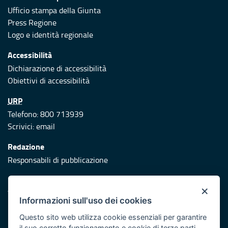
Ufficio stampa della Giunta
Press Regione
Logo e identità regionale
Accessibilità
Dichiarazione di accessibilità
Obiettivi di accessibilità
URP
Telefono: 800 713939
Scrivici:
email
Redazione
Responsabili di pubblicazione
Protezione civile
×
Vai al sito di Protezione Civile Puglia
Informazioni sull'uso dei cookies
Iniziativa finanziata con risorse del POR Puglia 2014/2020 -
Questo sito web utilizza cookie essenziali per garantire
Asse XI
il suo corretto funzionamento e cookie di terze parti