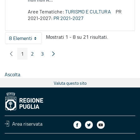
null null A...
Aree Tematiche:
TURISMO E CULTURA
PR
2021-2027:
PR 2021-2027
Mostrati 1 - 8 su 21 risultati.
8 Elementi
Per pagina
1
2
3
Pagina Precedente
Pagina Seguente
Pagina
Pagina
Pagina
Ascolta
Valuta questo sito
Area riservata