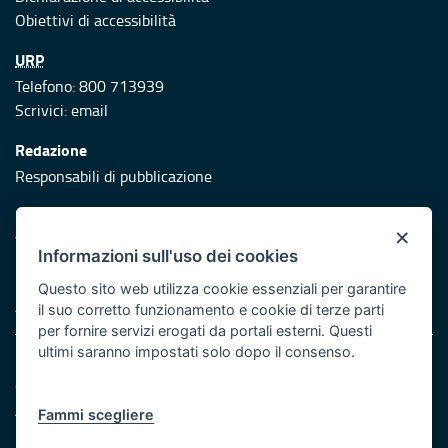
Obiettivi di accessibilità
URP
Telefono: 800 713939
Scrivici:
email
Redazione
Responsabili di pubblicazione
Protezione civile
×
Vai al sito di Protezione Civile Puglia
Informazioni sull'uso dei cookies
Iniziativa finanziata con risorse del POR Puglia 2014/2020 -
Questo sito web utilizza cookie essenziali per garantire
Asse XI
il suo corretto funzionamento e cookie di terze parti
per fornire servizi erogati da portali esterni. Questi
ultimi saranno impostati solo dopo il consenso.
Note legali
Cookie e privacy
Atti di notifica
Fammi scegliere
Feed RSS