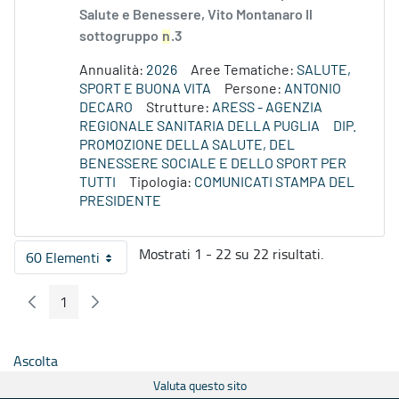
Salute e Benessere, Vito Montanaro Il
sottogruppo
n
.3
Annualità:
2026
Aree Tematiche:
SALUTE,
SPORT E BUONA VITA
Persone:
ANTONIO
DECARO
Strutture:
ARESS - AGENZIA
REGIONALE SANITARIA DELLA PUGLIA
DIP.
PROMOZIONE DELLA SALUTE, DEL
BENESSERE SOCIALE E DELLO SPORT PER
TUTTI
Tipologia:
COMUNICATI STAMPA DEL
PRESIDENTE
Mostrati 1 - 22 su 22 risultati.
60 Elementi
Per pagina
1
Pagina Precedente
Pagina Seguente
Pagina
Ascolta
Valuta questo sito