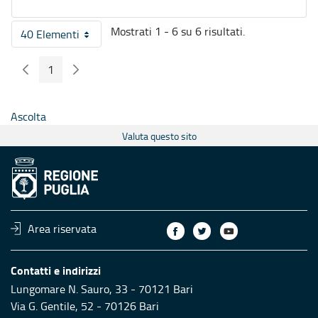
Mostrati 1 - 6 su 6 risultati.
40 Elementi
Per pagina
1
Pagina Precedente
Pagina Seguente
Pagina
Ascolta
Valuta questo sito
Area riservata
Contatti e indirizzi
Lungomare N. Sauro, 33 - 70121 Bari
Via G. Gentile, 52 - 70126 Bari